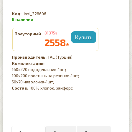
issi_328606
81375
Полуторный
₴
2558
₴
TAC (Турция)
Комплектация:
160х220 пододеяльник-1шт;
100х200 простынь на резинке-1шт;
50х70 наволочка-1шт;
Состав:
100% хлопок, ранфорс