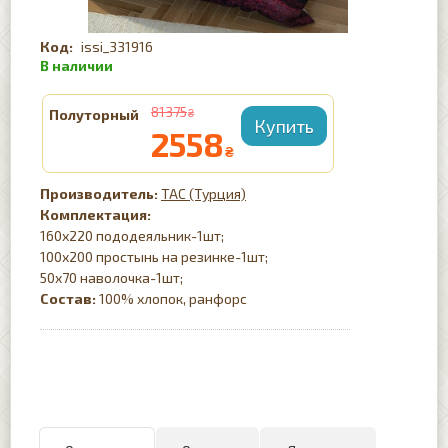
issi_331916
81375
Полуторный
₴
2558
₴
TAC (Турция)
Комплектация:
160х220 пододеяльник-1шт;
100х200 простынь на резинке-1шт;
50х70 наволочка-1шт;
Состав:
100% хлопок, ранфорс