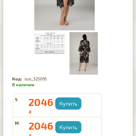
issi_325095
2046
S
₴
2046
M
₴