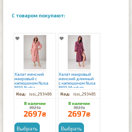
Халат женский
Халат махровый
махровый с
женский длинный
капюшоном Nusa
с капюшоном Nusa
8655 Pudra
8655 Murdum
issi_293486
issi_293485
3023
3023
₴
₴
2697
2697
₴
₴