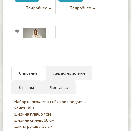
Халат женский
длинный с
Описание
Характеристики
капюшоном Nusa
8655 Krem
issi_293484
Отзывы
Доставка
3023
₴
Набор включает в себя три предмета:
2697
₴
халат (XL):
ширина плеч: 57 см.
ширина спины: 60 см.
длина рукава: 52 см.