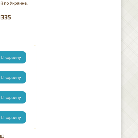
й по Украине.
1335
я)