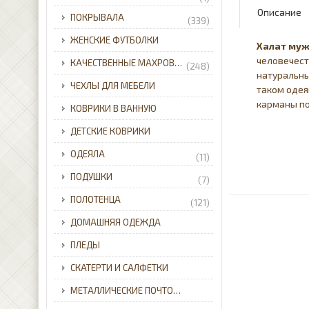
Описание
ПОКРЫВАЛА
(339)
ЖЕНСКИЕ ФУТБОЛКИ
Халат
муж
человечест
КАЧЕСТВЕННЫЕ МАХРОВЫЕ ХАЛАТЫ ДЛЯ ВСЕЙ СЕМЬИ С ДОСТАВКОЙ ПО УКРАИНЕ.
(248)
натуральны
ЧЕХЛЫ ДЛЯ МЕБЕЛИ
таком одея
карманы по
КОВРИКИ В ВАННУЮ
ДЕТСКИЕ КОВРИКИ
ОДЕЯЛА
(11)
ПОДУШКИ
(7)
ПОЛОТЕНЦА
(121)
ДОМАШНЯЯ ОДЕЖДА
ПЛЕДЫ
СКАТЕРТИ И САЛФЕТКИ
МЕТАЛЛИЧЕСКИЕ ПОЧТОВЫЕ ЯЩИКИ ДЛЯ ЧАСТНОГО ДОМА С ДОСТАВКОЙ ПО УКРАИНЕ.