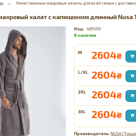
ин
Качественные махровые халаты для всей семьи с доставко
ахровый халат с капюшоном длинный Nusa 
485509
2604
M
₴
2604
L/XL
₴
2604
2XL
₴
2604
3XL
₴
NUSA (Турци