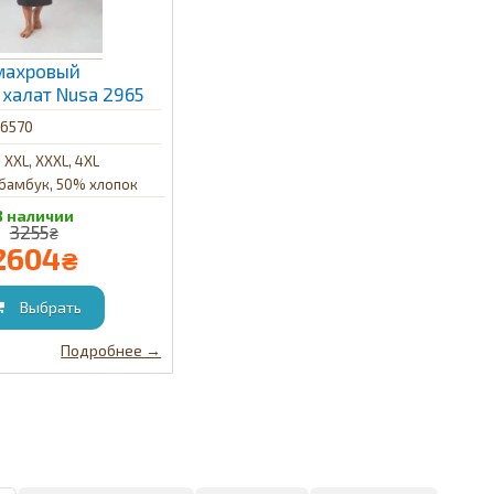
махровый
халат Nusa 2965
96570
 XXL, XXXL, 4XL
бамбук, 50% хлопок
3255
₴
2604
₴