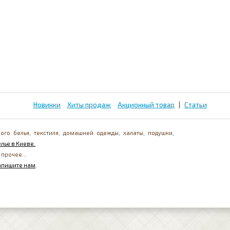
Новинки
Хиты продаж
Акционный товар
|
Статьи
ого белья, текстиля, домашней одежды, халаты, подушки,
лье в Киеве.
 прочее...
апишите нам
.