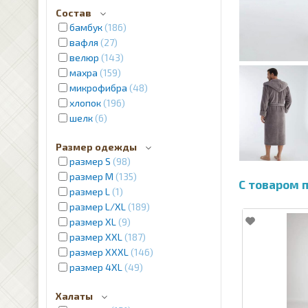
Состав
бамбук
186
вафля
27
велюр
143
махра
159
микрофибра
48
хлопок
196
шелк
6
Размер одежды
размер S
98
размер M
135
размер L
1
размер L/XL
189
размер XL
9
размер XXL
187
размер XXXL
146
размер 4XL
49
Халаты