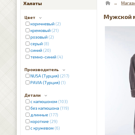
Магаз
Халаты
Мужской м
Цвет
коричневый
2
кремовый
21
розовый
2
серый
8
синий
20
темно-синий
4
Производитель
NUSA (Турция)
217
PAVIA (Турция)
1
Детали
с капюшоном
103
без капюшона
119
длинные
177
короткие
29
с кружевом
6