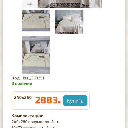
issi_330391
2883
240х260
₴
Комплектация:
240х260 покрывало -1шт;
50х70 наволочки - 2 шт;