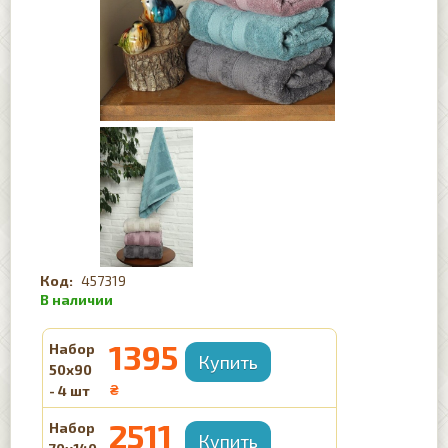
457319
1395
Набор
50х90
- 4 шт
₴
2511
Набор