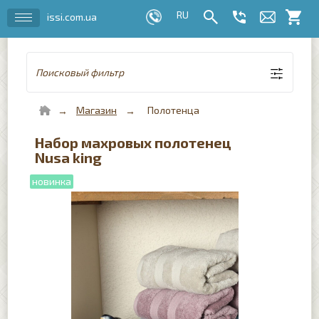
issi.com.ua
Поисковый фильтр
Магазин
Полотенца
Набор махровых полотенец
Nusa king