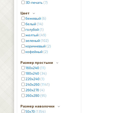
3D-печать
7
Цвет
бежевый
6
белый
14
голубой
1
желтый
49
зеленый
102
коричневый
2
кофейный
2
красный
4
Размер простыни
кремовый
12
160х240
11
молочный
1
180х240
34
розовый
2
220х240
1
лиловый
8
240x260
1141
пудра
2
260x270
4
серебристый
2
260x280
95
серый
12
синий
31
Размер наволочки
фиолетовый
2
50х70
1354
черный
5