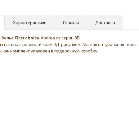
Характеристики
Отзывы
Доставка
е белье
First
choice
Andrea из серии 3D.
з сатина с реалистичным 3Д-рисунком. Мягкая натуральная ткань 
к как комплект упакован в подарочную коробку.