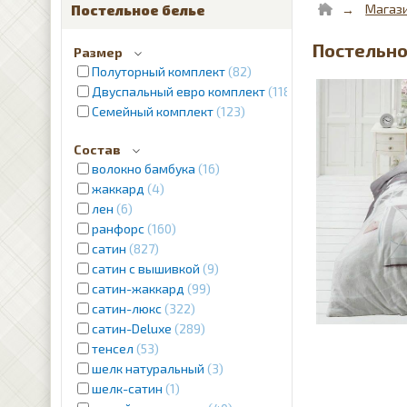
Магаз
Постельное белье
Постельное
Размер
Полуторный комплект
82
Двуспальный евро комплект
1187
Семейный комплект
123
Состав
волокно бамбука
16
жаккард
4
лен
6
ранфорс
160
сатин
827
сатин с вышивкой
9
сатин-жаккард
99
сатин-люкс
322
сатин-Deluxe
289
тенсел
53
шелк натуральный
3
шелк-сатин
1