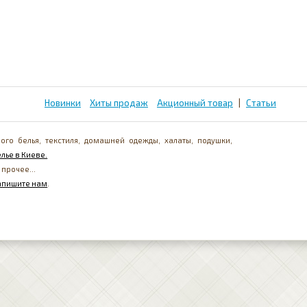
Новинки
Хиты продаж
Акционный товар
|
Статьи
ого белья, текстиля, домашней одежды, халаты, подушки,
лье в Киеве.
 прочее...
апишите нам
.