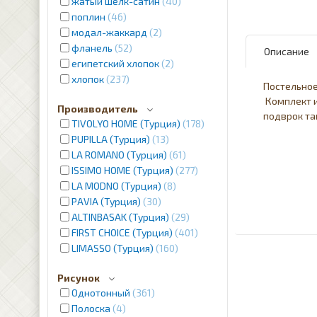
жатый шелк-сатин
40
поплин
46
модал-жаккард
2
фланель
52
Описание
египетский хлопок
2
хлопок
237
Постельно
Комплект и
Производитель
подврок та
TIVOLYO HOME (Турция)
178
PUPILLA (Турция)
13
LA ROMANO (Турция)
61
ISSIMO HOME (Турция)
277
LA MODNO (Турция)
8
PAVIA (Турция)
30
ALTINBASAK (Турция)
29
FIRST CHOICE (Турция)
401
LIMASSO (Турция)
160
Рисунок
Однотонный
361
Полоска
4