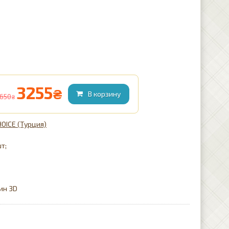
3255
₴
650
₴
HOICE (Турция)
шт;
ин 3D