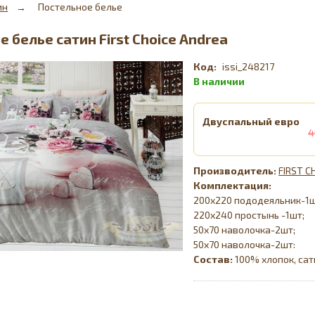
ин
Постельное белье
 белье сатин First Choice Andrea
issi_248217
Двуспальный евро
4
FIRST C
Комплектация:
200х220 пододеяльник-1
220х240 простынь -1шт;
50х70 наволочка-2шт;
50х70 наволочка-2шт:
Состав:
100% хлопок, сат