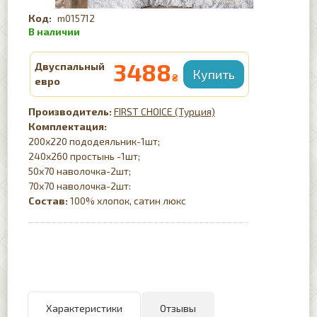
m015712
3488
Двуспальный
₴
евро
FIRST CHOICE (Турция)
Комплектация:
200х220 пододеяльник-1шт;
240х260 простынь -1шт;
50х70 наволочка-2шт;
70х70 наволочка-2шт:
Состав:
100% хлопок, сатин люкс
Характеристики
Отзывы