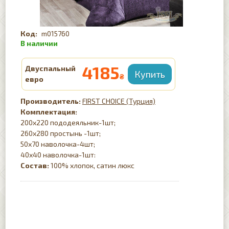
m015760
4185
Двуспальный
₴
евро
FIRST CHOICE (Турция)
Комплектация:
200х220 пододеяльник-1шт;
260х280 простынь -1шт;
50х70 наволочка-4шт;
40х40 наволочка-1шт:
Состав:
100% хлопок, сатин люкс