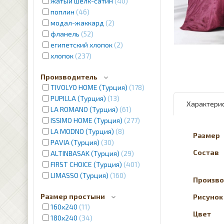
жатый шелк-сатин
40
поплин
46
модал-жаккард
2
фланель
52
египетский хлопок
2
хлопок
237
Производитель
TIVOLYO HOME (Турция)
178
PUPILLA (Турция)
13
Характери
LA ROMANO (Турция)
61
ISSIMO HOME (Турция)
277
LA MODNO (Турция)
8
Размер
PAVIA (Турция)
30
Состав
ALTINBASAK (Турция)
29
FIRST CHOICE (Турция)
401
LIMASSO (Турция)
160
Произво
Размер простыни
Рисунок
160х240
11
Цвет
180х240
34