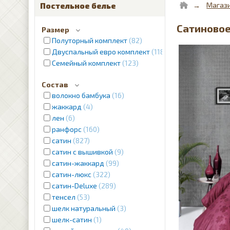
Магаз
Постельное белье
Сатиновое 
Размер
Полуторный комплект
82
Двуспальный евро комплект
1187
Семейный комплект
123
Состав
волокно бамбука
16
жаккард
4
лен
6
ранфорс
160
сатин
827
сатин с вышивкой
9
сатин-жаккард
99
сатин-люкс
322
сатин-Deluxe
289
тенсел
53
шелк натуральный
3
шелк-сатин
1