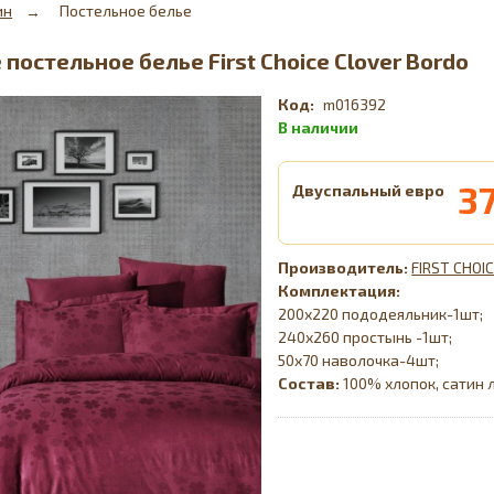
ин
Постельное белье
постельное белье First Choice Clover Bordo
m016392
3
Двуспальный евро
FIRST CHOI
Комплектация:
200х220 пододеяльник-1шт;
240х260 простынь -1шт;
50х70 наволочка-4шт;
Состав:
100% хлопок, сатин