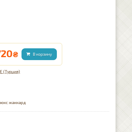
720
₴
CE (Турция)
 люкс жаккард