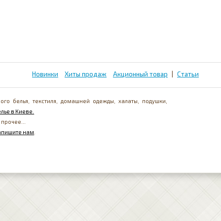
Новинки
Хиты продаж
Акционный товар
|
Статьи
ого белья, текстиля, домашней одежды, халаты, подушки,
лье в Киеве.
 прочее...
апишите нам
.