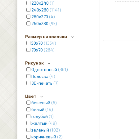
220х240
1
240x260
1141
260x270
4
260x280
95
Размер наволочки
50х70
1354
70x70
264
Рисунок
Однотонный
361
Полоска
4
3D-печать
7
Цвет
бежевый
6
белый
14
голубой
1
желтый
49
зеленый
102
коричневый
2