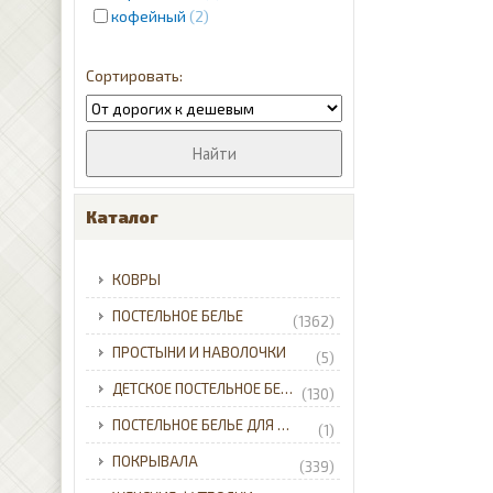
кофейный
2
красный
4
кремовый
12
молочный
1
розовый
2
лиловый
8
пудра
2
серебристый
2
серый
12
Каталог
синий
31
фиолетовый
2
КОВРЫ
черный
5
ПОСТЕЛЬНОЕ БЕЛЬЕ
(1362)
ПРОСТЫНИ И НАВОЛОЧКИ
(5)
ДЕТСКОЕ ПОСТЕЛЬНОЕ БЕЛЬЕ
(130)
ПОСТЕЛЬНОЕ БЕЛЬЕ ДЛЯ МЛАДЕНЦЕВ
(1)
ПОКРЫВАЛА
(339)