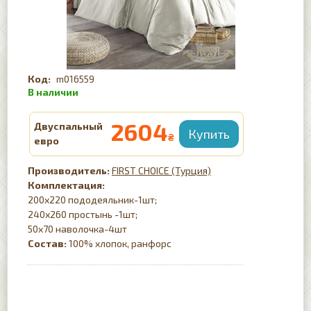
m016559
2604
Двуспальный
₴
евро
FIRST CHOICE (Турция)
Комплектация:
200х220 пододеяльник-1шт;
240х260 простынь -1шт;
50х70 наволочка-4шт
Состав:
100% хлопок, ранфорс