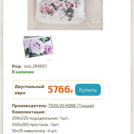
issi_289697
5766
Двуспальный
₴
евро
TIVOLYO HOME (Турция)
Комплектация:
200х220 пододеяльник -1шт;
240х260 простынь -1шт;
50х70 наволочка -4 шт;