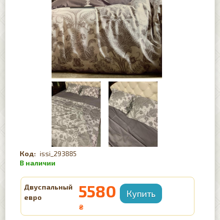
issi_293885
5580
Двуспальный
евро
₴