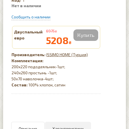
I
6975
Двуспальный
₴
5208
евро
₴
ISSIMO HOME (Турция)
Комплектация:
200х220 пододеяльник-1шт;
240х260 простынь -1шт;
50х70 наволочка-4шт;
Состав:
100% хлопок, сатин
Описание
Характеристики