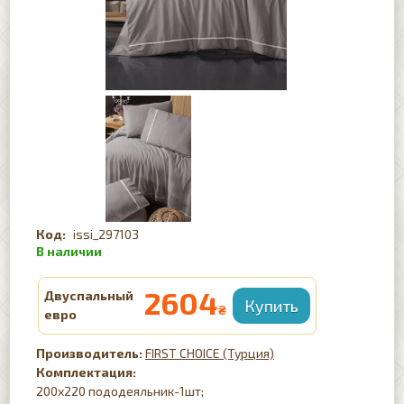
issi_297103
2604
Двуспальный
₴
евро
FIRST CHOICE (Турция)
Комплектация:
200х220 пододеяльник-1шт;