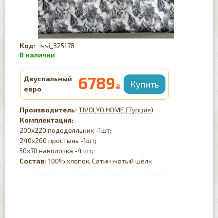
issi_325178
6789
Двуспальный
₴
евро
TIVOLYO HOME (Турция)
Комплектация:
200х220 пододеяльник -1шт;
240х260 простынь -1шт;
50х70 наволочка -4 шт;
Состав:
100% хлопок, Сатин жатый шёлк