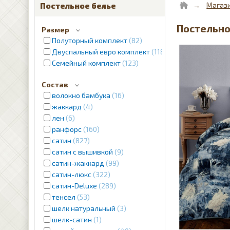
Магаз
Постельное белье
Постельно
Размер
Полуторный комплект
82
Двуспальный евро комплект
1187
Семейный комплект
123
Состав
волокно бамбука
16
жаккард
4
лен
6
ранфорс
160
сатин
827
сатин с вышивкой
9
сатин-жаккард
99
сатин-люкс
322
сатин-Deluxe
289
тенсел
53
шелк натуральный
3
шелк-сатин
1