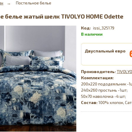
ин
Постельное белье
е белье жатый шелк TIVOLYO HOME Odette
issi_325179
Двуспальный евро
TIVOLYO
Комплектация:
200х220 пододеяльник -1
240х260 простынь -1шт;
50х70 наволочка -4 шт;
Состав:
100% хлопок, Са