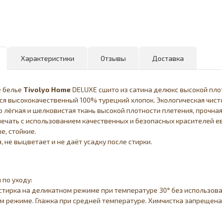
Характеристики
Отзывы
Доставка
е белье
Tivolyo Home
DELUXE сшито из сатина делюкс высокой пло
ся высококачественный 100% турецкий хлопок. Экологическая чисто
 лёгкая и шелковистая ткань высокой плотности плетения, прочна
ечать с использованием качественных и безопасных красителей ев
, стойкие.
я, не выцветает и не даёт усадку после стирки.
 по уходу:
тирка на деликатном режиме при температуре 30° без использова
 режиме. Глажка при средней температуре. Химчистка запрещена