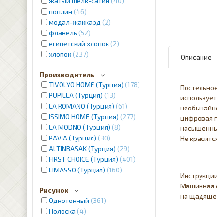
жатый шелк-сатин
40
поплин
46
модал-жаккард
2
фланель
52
египетский хлопок
2
хлопок
237
Описание
Производитель
TIVOLYO HOME (Турция)
178
Постельно
PUPILLA (Турция)
13
использует
LA ROMANO (Турция)
61
необычайно
ISSIMO HOME (Турция)
277
цифровая п
LA MODNO (Турция)
8
насыщенные
PAVIA (Турция)
30
Не краситс
ALTINBASAK (Турция)
29
FIRST CHOICE (Турция)
401
LIMASSO (Турция)
160
Инструкции
Машинная с
Рисунок
на щадящем
Однотонный
361
Полоска
4