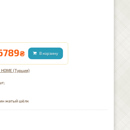
6789
₴
 HOME (Турция)
шт;
тин жатый шёлк