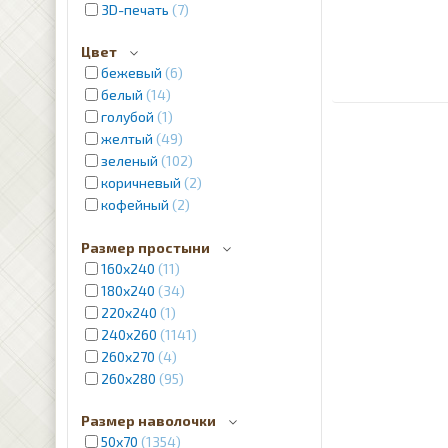
3D-печать
7
Цвет
бежевый
6
белый
14
голубой
1
желтый
49
зеленый
102
коричневый
2
кофейный
2
красный
4
Размер простыни
кремовый
12
160х240
11
молочный
1
180х240
34
розовый
2
220х240
1
лиловый
8
240x260
1141
пудра
2
260x270
4
серебристый
2
260x280
95
серый
12
синий
31
Размер наволочки
фиолетовый
2
50х70
1354
черный
5