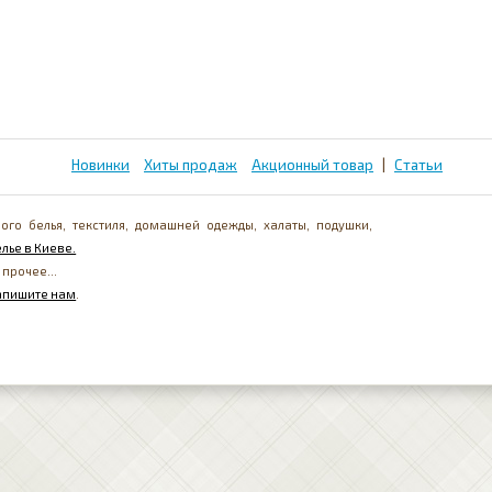
Новинки
Хиты продаж
Акционный товар
|
Статьи
ого белья, текстиля, домашней одежды, халаты, подушки,
лье в Киеве.
 прочее...
апишите нам
.