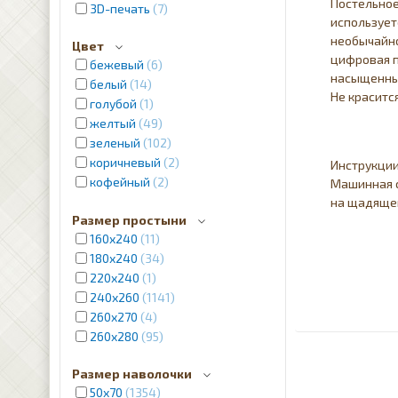
Постельно
3D-печать
7
использует
необычайно
Цвет
цифровая п
бежевый
6
насыщенные
белый
14
Не краситс
голубой
1
желтый
49
зеленый
102
коричневый
2
Инструкции
кофейный
2
Машинная с
красный
4
на щадящем
Размер простыни
кремовый
12
160х240
11
молочный
1
180х240
34
розовый
2
220х240
1
лиловый
8
240x260
1141
пудра
2
260x270
4
серебристый
2
260x280
95
серый
12
синий
31
Размер наволочки
фиолетовый
2
50х70
1354
черный
5