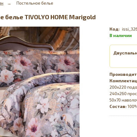
ин
Постельное белье
е белье TIVOLYO HOME Marigold
issi_3
Двуспаль
Комплектац
200х220 подо
240х260 прос
50х70 наволо
Состав:
100%