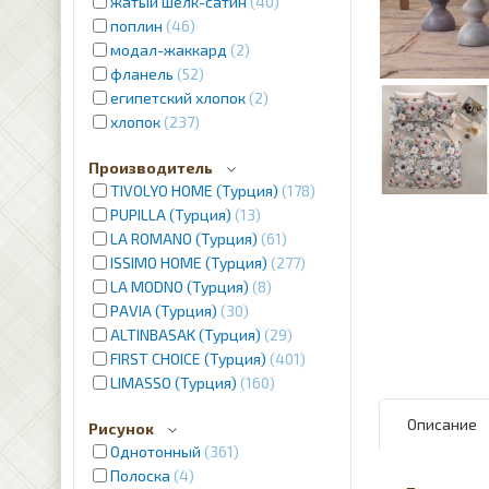
жатый шелк-сатин
40
поплин
46
модал-жаккард
2
фланель
52
египетский хлопок
2
хлопок
237
Производитель
TIVOLYO HOME (Турция)
178
PUPILLA (Турция)
13
LA ROMANO (Турция)
61
ISSIMO HOME (Турция)
277
LA MODNO (Турция)
8
PAVIA (Турция)
30
ALTINBASAK (Турция)
29
FIRST CHOICE (Турция)
401
LIMASSO (Турция)
160
Описание
Рисунок
Однотонный
361
Полоска
4