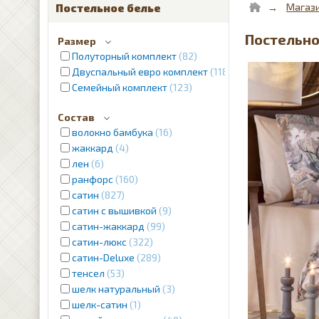
Магаз
Постельное белье
Постельно
Размер
Полуторный комплект
82
Двуспальный евро комплект
1187
Семейный комплект
123
Состав
волокно бамбука
16
жаккард
4
лен
6
ранфорс
160
сатин
827
сатин с вышивкой
9
сатин-жаккард
99
сатин-люкс
322
сатин-Deluxe
289
тенсел
53
шелк натуральный
3
шелк-сатин
1