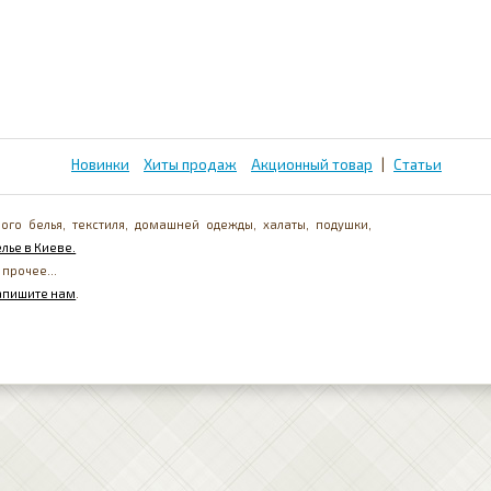
Новинки
Хиты продаж
Акционный товар
|
Статьи
ого белья, текстиля, домашней одежды, халаты, подушки,
лье в Киеве.
 прочее...
апишите нам
.