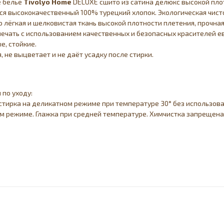
е белье
Tivolyo Home
DELUXE сшито из сатина делюкс высокой пло
ся высококачественный 100% турецкий хлопок. Экологическая чисто
 лёгкая и шелковистая ткань высокой плотности плетения, прочна
ечать с использованием качественных и безопасных красителей ев
, стойкие.
я, не выцветает и не даёт усадку после стирки.
 по уходу:
тирка на деликатном режиме при температуре 30° без использова
 режиме. Глажка при средней температуре. Химчистка запрещена