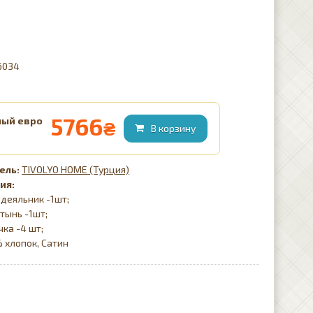
26034
5766
ный евро
₴
TIVOLYO HOME (Турция)
ия:
деяльник -1шт;
тынь -1шт;
чка -4 шт;
 хлопок, Сатин