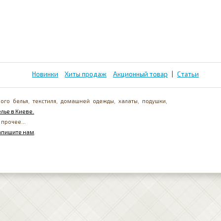
Новинки
Хиты продаж
Акционный товар
|
Статьи
ого белья, текстиля, домашней одежды, халаты, подушки,
лье в Киеве.
 прочее...
апишите нам
.