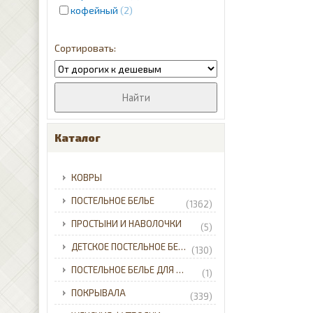
кофейный
2
красный
4
кремовый
12
молочный
1
розовый
2
лиловый
8
пудра
2
серебристый
2
серый
12
Каталог
синий
31
фиолетовый
2
КОВРЫ
черный
5
ПОСТЕЛЬНОЕ БЕЛЬЕ
(1362)
ПРОСТЫНИ И НАВОЛОЧКИ
(5)
ДЕТСКОЕ ПОСТЕЛЬНОЕ БЕЛЬЕ
(130)
ПОСТЕЛЬНОЕ БЕЛЬЕ ДЛЯ МЛАДЕНЦЕВ
(1)
ПОКРЫВАЛА
(339)