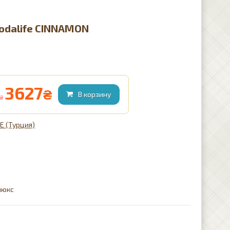
Modalife CINNAMON
3627
₴
₴
CE (Турция)
люкс