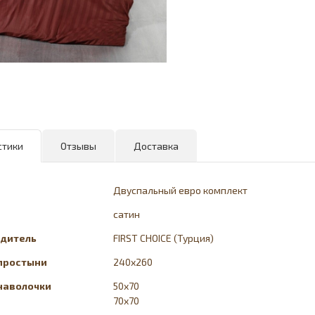
стики
Отзывы
Доставка
Двуспальный евро комплект
сатин
дитель
FIRST CHOICE (Турция)
простыни
240x260
наволочки
50х70
70x70