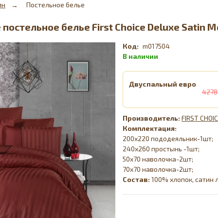
ин
Постельное белье
постельное белье First Choice Deluxe Satin 
m017504
Двуспальный евро
4278
FIRST CHOI
Комплектация:
200х220 пододеяльник-1шт;
240х260 простынь -1шт;
50х70 наволочка-2шт;
70х70 наволочка-2шт;
Состав:
100% хлопок, сатин 