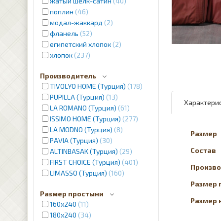
жатый шелк-сатин
40
поплин
46
модал-жаккард
2
фланель
52
египетский хлопок
2
хлопок
237
Производитель
TIVOLYO HOME (Турция)
178
PUPILLA (Турция)
13
Характери
LA ROMANO (Турция)
61
ISSIMO HOME (Турция)
277
LA MODNO (Турция)
8
Размер
PAVIA (Турция)
30
Состав
ALTINBASAK (Турция)
29
FIRST CHOICE (Турция)
401
Произво
LIMASSO (Турция)
160
Размер 
Размер простыни
Размер 
160х240
11
180х240
34