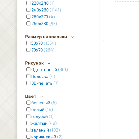
220х240
1
240x260
1141
260x270
4
260x280
95
Размер наволочки
50х70
1354
70x70
264
Рисунок
Однотонный
361
Полоска
4
3D-печать
7
Цвет
бежевый
6
белый
14
голубой
1
желтый
49
зеленый
102
коричневый
2