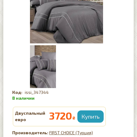
issi_347344
3720
Двуспальный
₴
евро
FIRST CHOICE (Турция)