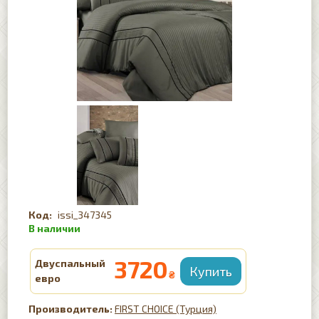
issi_347345
3720
Двуспальный
₴
евро
FIRST CHOICE (Турция)