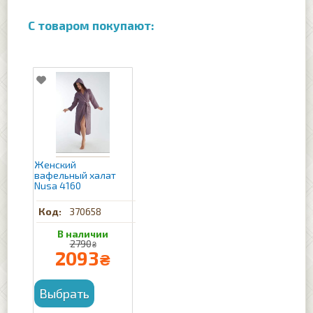
Женский
вафельный халат
Nusa 4160
370658
2790
₴
2093
₴