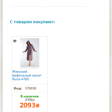
Женский
вафельный халат
Nusa 4160
370658
2790
₴
2093
₴