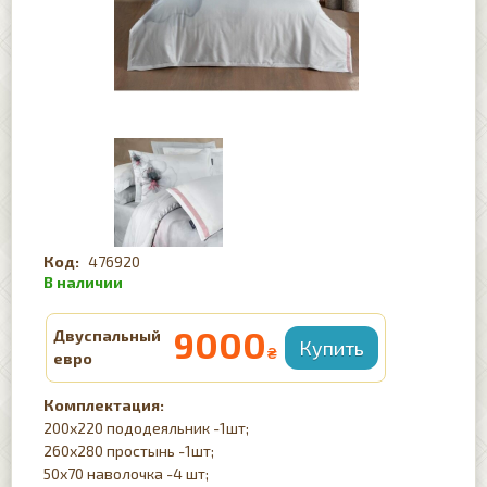
476920
9000
Двуспальный
₴
евро
Комплектация:
200х220 пододеяльник -1шт;
260х280 простынь -1шт;
50х70 наволочка -4 шт;