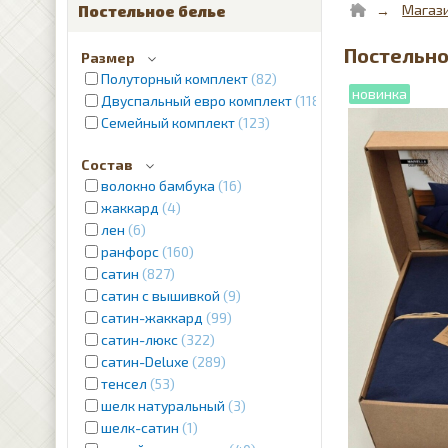
Магаз
Постельное белье
Постельно
Размер
Полуторный комплект
82
Двуспальный евро комплект
1187
Семейный комплект
123
Состав
волокно бамбука
16
жаккард
4
лен
6
ранфорс
160
сатин
827
сатин с вышивкой
9
сатин-жаккард
99
сатин-люкс
322
сатин-Deluxe
289
тенсел
53
шелк натуральный
3
шелк-сатин
1