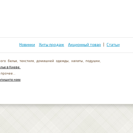
Новинки
Хиты продаж
Акционный товар
|
Статьи
ого белья, текстиля, домашней одежды, халаты, подушки,
лье в Киеве.
 прочее...
апишите нам
.