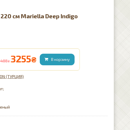
20 см Mariella Deep Indigo
3255
₴
3488
₴
SON (ТУРЦИЯ)
шт;
реный