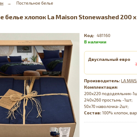
ин
Постельное белье
е белье хлопок La Maison Stonewashed 200 х 2
481160
Двуспальный евро
LA MAI
Комплектация:
200х220 пододеяльник-1
240х260 простынь -1шт;
50х70 наволочка-2шт;
Состав:
100% хлопок, ва