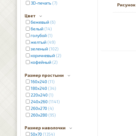
3D-печать
7
Рисунок
Цвет
бежевый
6
белый
14
голубой
1
желтый
49
зеленый
102
коричневый
2
кофейный
2
красный
4
Размер простыни
кремовый
12
160х240
11
молочный
1
180х240
34
розовый
2
220х240
1
лиловый
8
240x260
1141
пудра
2
260x270
4
серебристый
2
260x280
95
серый
12
синий
31
Размер наволочки
фиолетовый
2
50х70
1354
черный
5