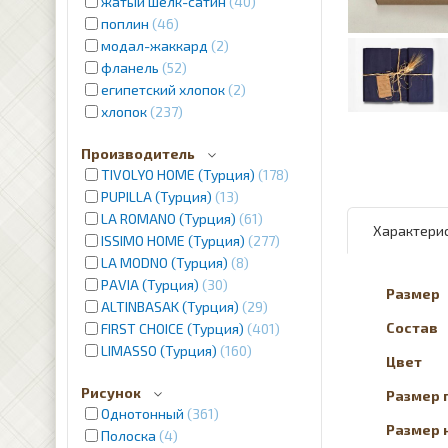
жатый шелк-сатин
40
поплин
46
модал-жаккард
2
фланель
52
египетский хлопок
2
хлопок
237
Производитель
TIVOLYO HOME (Турция)
178
PUPILLA (Турция)
13
LA ROMANO (Турция)
61
Характери
ISSIMO HOME (Турция)
277
LA MODNO (Турция)
8
PAVIA (Турция)
30
Размер
ALTINBASAK (Турция)
29
Состав
FIRST CHOICE (Турция)
401
LIMASSO (Турция)
160
Цвет
Рисунок
Размер 
Однотонный
361
Размер 
Полоска
4