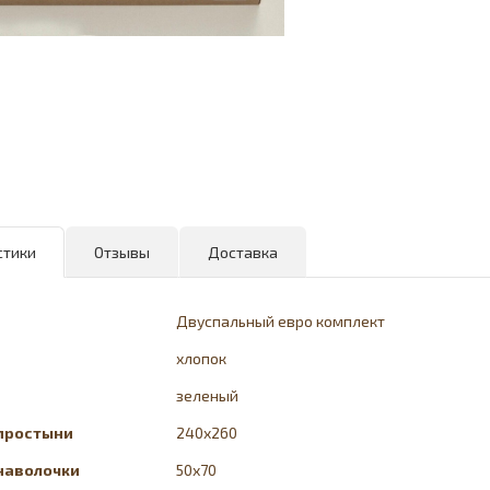
стики
Отзывы
Доставка
Двуспальный евро комплект
хлопок
зеленый
простыни
240x260
наволочки
50х70