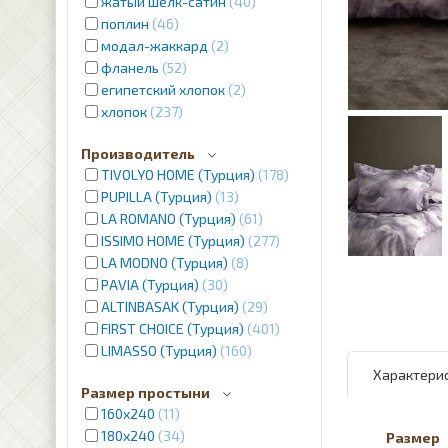
жатый шелк-сатин
40
поплин
46
модал-жаккард
2
фланель
52
египетский хлопок
2
хлопок
237
Производитель
TIVOLYO HOME (Турция)
178
PUPILLA (Турция)
13
LA ROMANO (Турция)
61
ISSIMO HOME (Турция)
277
LA MODNO (Турция)
8
PAVIA (Турция)
30
ALTINBASAK (Турция)
29
FIRST CHOICE (Турция)
401
LIMASSO (Турция)
160
Характери
Размер простыни
160х240
11
180х240
34
Размер