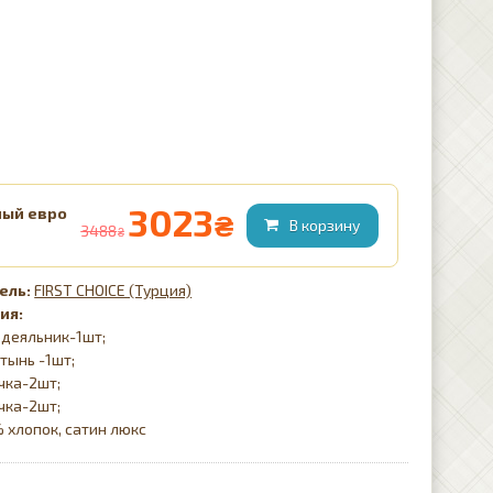
3023
ный евро
₴
3488
₴
FIRST CHOICE (Турция)
ия:
одеяльник-1шт;
тынь -1шт;
чка-2шт;
чка-2шт;
 хлопок, сатин люкс