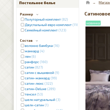
Магаз
Постельное белье
Сатиновое 
Размер
Полуторный комплект
82
Двуспальный евро комплект
1187
Семейный комплект
123
Состав
волокно бамбука
16
жаккард
4
лен
6
ранфорс
160
сатин
827
сатин с вышивкой
9
сатин-жаккард
99
сатин-люкс
322
сатин-Deluxe
289
тенсел
53
шелк натуральный
3
шелк-сатин
1