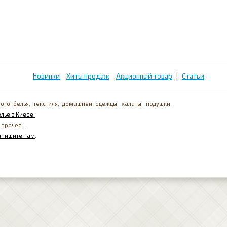
Новинки
Хиты продаж
Акционный товар
|
Статьи
ого белья, текстиля, домашней одежды, халаты, подушки,
лье в Киеве.
 прочее...
апишите нам
.