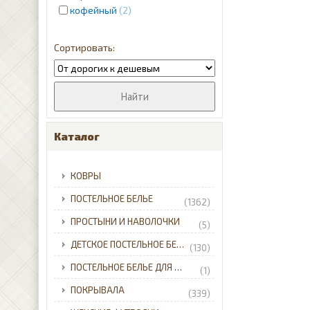
кофейный
2
красный
4
кремовый
12
молочный
1
розовый
2
лиловый
8
пудра
2
серебристый
2
серый
12
Каталог
синий
31
фиолетовый
2
КОВРЫ
черный
5
ПОСТЕЛЬНОЕ БЕЛЬЕ
(1362)
ПРОСТЫНИ И НАВОЛОЧКИ
(5)
ДЕТСКОЕ ПОСТЕЛЬНОЕ БЕЛЬЕ
(130)
ПОСТЕЛЬНОЕ БЕЛЬЕ ДЛЯ МЛАДЕНЦЕВ
(1)
ПОКРЫВАЛА
(339)