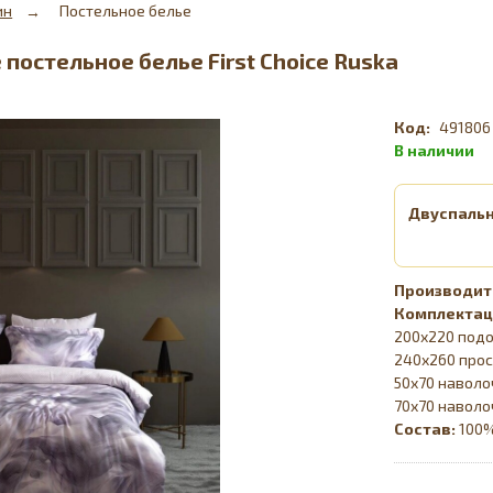
ин
Постельное белье
постельное белье First Choice Ruska
491806
Двуспаль
Комплектац
200х220 под
240х260 прос
50х70 наволо
70х70 наволо
Состав:
100%