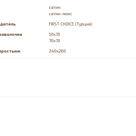
сатин
сатин-люкс
дитель
FIRST CHOICE (Турция)
наволочки
50х70
70x70
простыни
240x260