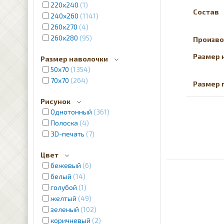
220х240
1
Состав
240x260
1141
260x270
4
260x280
95
Произво
Размер 
Размер наволочки
50х70
1354
70x70
264
Размер 
Рисунок
Однотонный
361
Полоска
4
3D-печать
7
Цвет
бежевый
6
белый
14
голубой
1
желтый
49
зеленый
102
коричневый
2