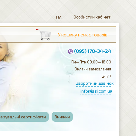
Особистий кабінет
(095) 178-34-24
Пн—Птн 09:00—18:00
Онлайн замовлення
24/7
Зворотний дзвінок
info@issi.com.ua
арувальні сертифікати
Знижки