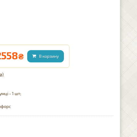
2558
₴
а)
мці - 1 шт;
нфорс