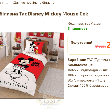
ин
Дитяче постільна білизна
білизна Tac Disney Mickey Mouse Cek
issi_268715_ua
Полуторний
81375
₴
TAC (Туреччин
Комплектація:
160х220 підковдра - 1 шт;
100х200 простирадла на гу
50х70 наволочка - 1 шт;
Склад:
100% бавовна, ра