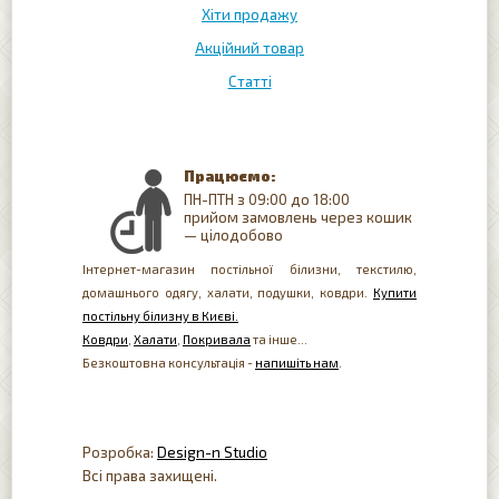
Хіти продажу
Акційний товар
Статті
Працюємо:
ПН-ПТН з 09:00 до 18:00
прийом замовлень через кошик
— цілодобово
Інтернет-магазин постільної білизни, текстилю,
домашнього одягу, халати, подушки, ковдри.
Купити
постільну білизну в Києві.
Ковдри
,
Халати
,
Покривала
та інше...
Безкоштовна консультація -
напишіть нам
.
Розробка:
Design-n Studio
Всі права захищені.