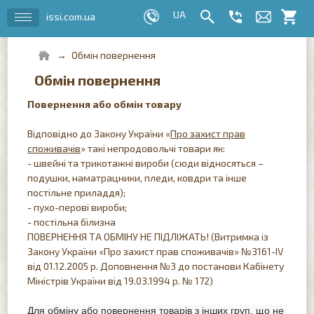
issi.com.ua
Обмін повернення
Обмін повернення
Повернення або обмін товару
Відповідно до Закону України «
Про захист прав
споживачів
» такі непродовольчі товари як:
- швейні та трикотажні вироби (сюди відносяться –
подушки, наматрацники, пледи, ковдри та інше
постільне приладдя);
- пухо-перові вироби;
- постільна білизна
ПОВЕРНЕННЯ ТА ОБМІНУ НЕ ПІДЛІЖАТЬ! (Витримка із
Закону України «Про захист прав споживачів» №3161-IV
від 01.12.2005 р. Доповнення №3 до постанови Кабінету
Міністрів України від 19.03.1994 р. № 172)
Для обміну або повернення товарів з інших груп, що не 