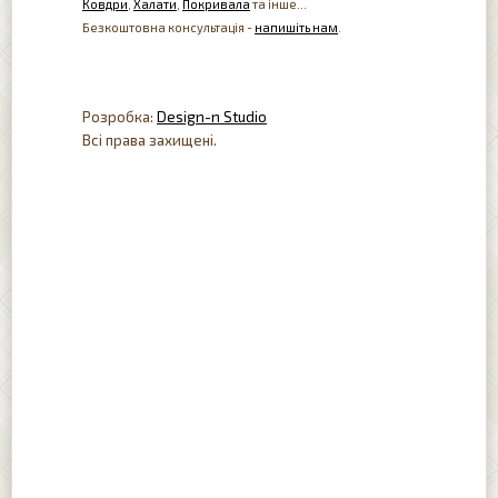
Ковдри
,
Халати
,
Покривала
та інше...
Безкоштовна консультація -
напишіть нам
.
Розробка:
Design-n Studio
Всі права захищені.