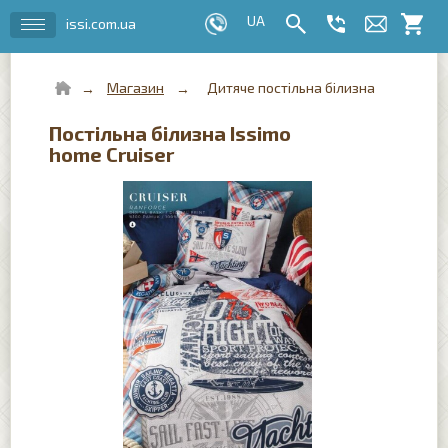
issi.com.ua
Магазин
Дитяче постільна білизна
Постільна білизна Issimo
home Cruiser