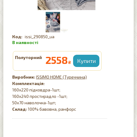
issi_290850_ua
2558
Полуторний
₴
ISSIMO HOME (Туреччина)
Комплектація:
160х220 підковдра-1шт;
160х240 простирадло -1шт;
50х70 наволочка-1шт;
Склад:
100% бавовна, ранфорс