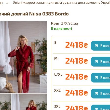
ин
Якісні махрові халати для всієї родини з доставкою по Україн
очий довгий Nusa 0383 Bordo
270720_ua
2418
S
₴
2418
M
₴
2418
L/XL
₴
2418
XXL
₴
2418
3XL
₴