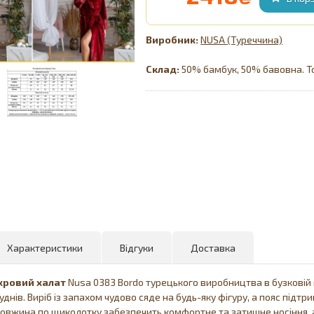
NUSA (Туреччина)
Склад:
50% бамбук, 50% бавовна. 
Характеристики
Відгуки
Доставка
хровий
халат
Nusa 0383 Bordo турецького виробництва в бузковій 
днів. Виріб із запахом чудово сяде на будь-яку фігуру, а пояс під
Довжина по щиколотку забезпечить комфортне та затишне носіння, 