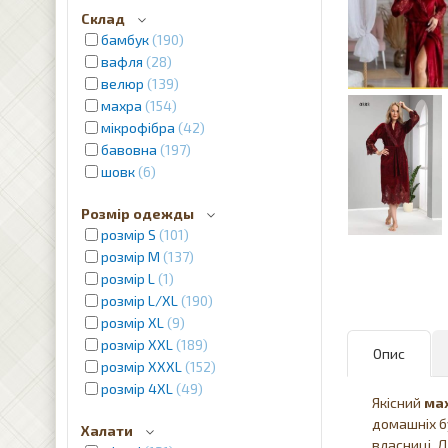
Склад
бамбук
190
вафля
28
велюр
139
махра
154
мікрофібра
42
бавовна
197
шовк
6
Розмір одежды
розмір S
101
розмір M
137
розмір L
1
розмір L/XL
190
розмір XL
9
розмір XXL
189
Опис
розмір XXXL
152
розмір 4XL
49
Якісний
ма
домашніх бу
Халати
власниці. 