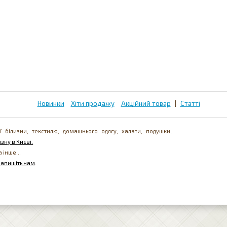
Новинки
Хіти продажу
Акційний товар
|
Статті
ї білизни, текстилю, домашнього одягу, халати, подушки,
зну в Києві.
а інше...
напишіть нам
.