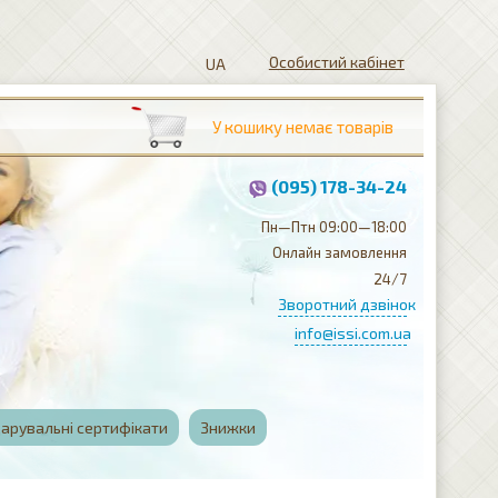
Особистий кабінет
(095) 178-34-24
Пн—Птн 09:00—18:00
Онлайн замовлення
24/7
Зворотний дзвінок
info@issi.com.ua
арувальні сертифікати
Знижки