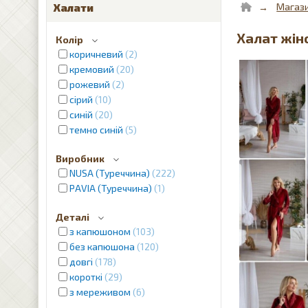
Магаз
Халати
Халат жін
Колір
коричневий
2
кремовий
20
рожевий
2
сірий
10
синій
20
темно синій
5
Виробник
NUSA (Туреччина)
222
PAVIA (Туреччина)
1
Деталі
з капюшоном
103
без капюшона
120
довгі
178
короткі
29
з мереживом
6