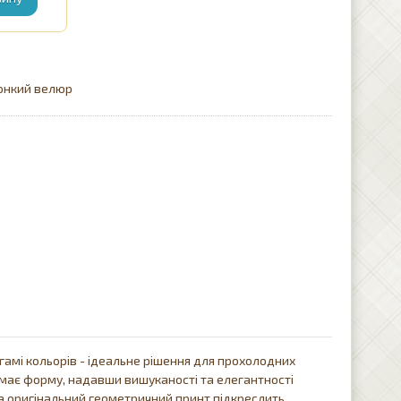
Тонкий велюр
гамі кольорів - ідеальне рішення для прохолодних
тримає форму, надавши вишуканості та елегантності
а оригінальний геометричний принт підкреслить