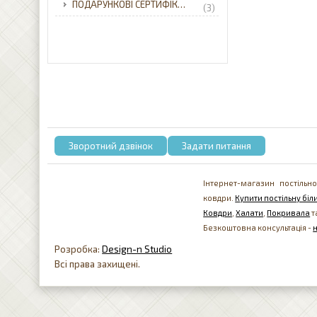
ПОДАРУНКОВІ СЕРТИФІКАТИ
(3)
Зворотний дзвінок
Задати питання
Інтернет-магазин постільно
ковдри.
Купити постільну біли
Ковдри
,
Халати
,
Покривала
т
Безкоштовна консультація -
Розробка:
Design-n Studio
Всі права захищені.