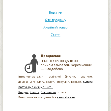
Новинки
Хіти продажу
Акційний товар
Статті
Працюємо:
ПН-ПТН з 09:00 до 18:00
прийом замовлень через кошик
— цілодобово
Інтернет-магазин постільної білизни, текстилю,
домашнього одягу, халати, подушки, ковдри.
Купити
постільну білизну в Києві.
Ковдри
,
Халати
,
Покривала
та інше...
Безкоштовна консультація -
напишіть нам
.