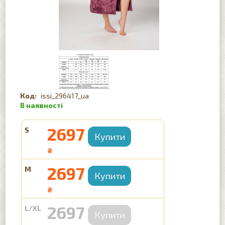
issi_296417_ua
2697
S
₴
2697
M
₴
2697
L/XL