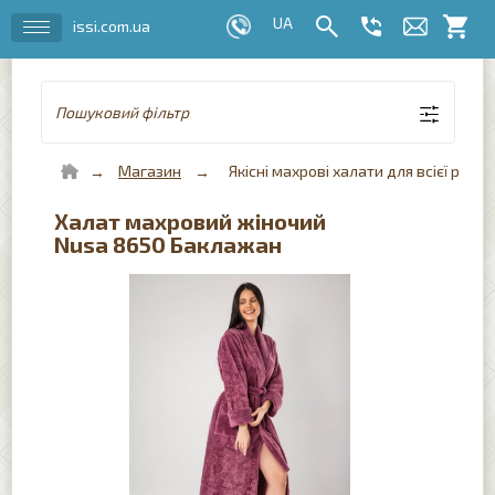
issi.com.ua
Пошуковий фільтр
Магазин
Якісні махрові халати для всієї роди
Халат махровий жіночий
Nusa 8650 Баклажан