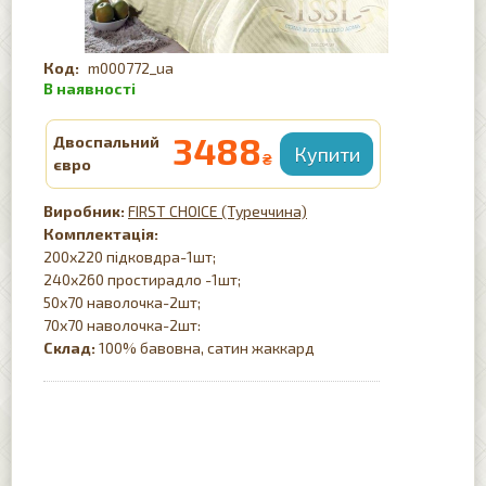
m000772_ua
3488
Двоспальний
₴
євро
FIRST CHOICE (Туреччина)
Комплектація:
200х220 підковдра-1шт;
240х260 простирадло -1шт;
50х70 наволочка-2шт;
70х70 наволочка-2шт:
Склад:
100% бавовна, сатин жаккард