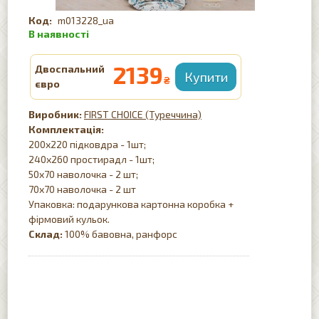
m013228_ua
2139
Двоспальний
₴
євро
FIRST CHOICE (Туреччина)
Комплектація:
200х220 підковдра - 1шт;
240х260 простирадл - 1шт;
50х70 наволочка - 2 шт;
70х70 наволочка - 2 шт
Упаковка: подарункова картонна коробка +
фірмовий кульок.
Склад:
100% бавовна, ранфорс