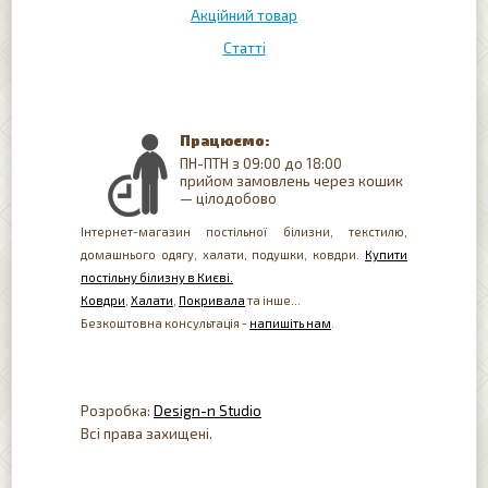
Акційний товар
Статті
Працюємо:
ПН-ПТН з 09:00 до 18:00
прийом замовлень через кошик
— цілодобово
Інтернет-магазин постільної білизни, текстилю,
домашнього одягу, халати, подушки, ковдри.
Купити
постільну білизну в Києві.
Ковдри
,
Халати
,
Покривала
та інше...
Безкоштовна консультація -
напишіть нам
.
Розробка:
Design-n Studio
Всі права захищені.