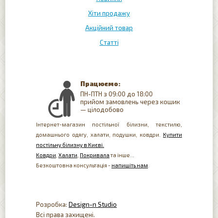
Хіти продажу
Акційний товар
Статті
Працюємо:
ПН-ПТН з 09:00 до 18:00
прийом замовлень через кошик
— цілодобово
Інтернет-магазин постільної білизни, текстилю,
домашнього одягу, халати, подушки, ковдри.
Купити
постільну білизну в Києві.
Ковдри
,
Халати
,
Покривала
та інше...
Безкоштовна консультація -
напишіть нам
.
Розробка:
Design-n Studio
Всі права захищені.