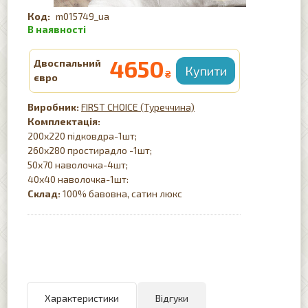
m015749_ua
4650
Двоспальний
₴
євро
FIRST CHOICE (Туреччина)
Комплектація:
200х220 підковдра-1шт;
260х280 простирадло -1шт;
50х70 наволочка-4шт;
40х40 наволочка-1шт:
Склад:
100% бавовна, сатин люкс
Характеристики
Відгуки