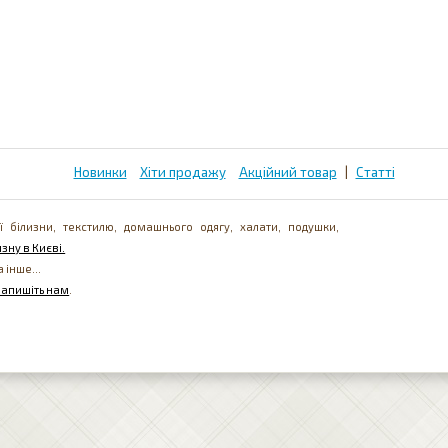
Новинки
Хіти продажу
Акційний товар
|
Статті
ї білизни, текстилю, домашнього одягу, халати, подушки,
зну в Києві.
а інше...
напишіть нам
.