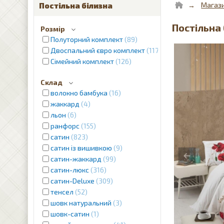
Магаз
Постільна білизна
Постільна 
Розмір
Полуторний комплект
89
Двоспальний євро комплект
1179
Сімейний комплект
126
Склад
волокно бамбука
16
жаккард
4
льон
6
ранфорс
155
сатин
823
сатин із вишивкою
9
сатин-жаккард
99
сатин-люкс
316
сатин-Deluxe
309
тенсел
52
шовк натуральний
3
шовк-сатин
1