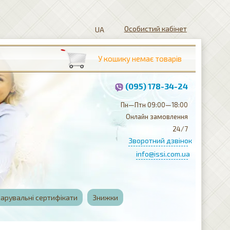
Особистий кабінет
(095) 178-34-24
Пн—Птн 09:00—18:00
Онлайн замовлення
24/7
Зворотний дзвінок
info@issi.com.ua
арувальні сертифікати
Знижки