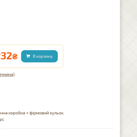
232
₴
реччина)
нна коробка + фірмовий кульок.
рс