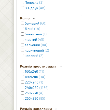
Полоска
3
3D-друк
46
Колір
бежевий
60
білий
14
блакитний
1
жовтий
45
зельоний
84
коричневий
2
кавовий
2
червоний
4
Розмір простирадла
кремовий
12
160х240
11
молочний
1
180х240
34
рожевий
2
220х240
1
фіолетовий
7
240x260
1136
пудра
2
260x270
4
сріблястий
2
260x280
95
сірий
12
синій
31
Розмір наволочки
фіолетовий
2