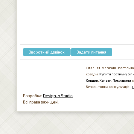
Зворотний дзвінок
Задати питання
Інтернет-магазин постільно
ковдри.
Купити постільну біли
Ковдри
,
Халати
,
Покривала
т
Безкоштовна консультація -
Розробка:
Design-n Studio
Всі права захищені.