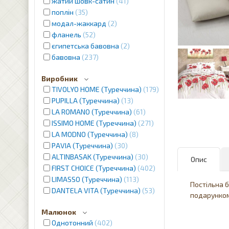
жатий шовк-сатин
41
поплін
35
модал-жаккард
2
фланель
52
єгипетська бавовна
2
бавовна
237
Виробник
TIVOLYO HOME (Туреччина)
179
PUPILLA (Туреччина)
13
LA ROMANO (Туреччина)
61
ISSIMO HOME (Туреччина)
271
LA MODNO (Туреччина)
8
PAVIA (Туреччина)
30
ALTINBASAK (Туреччина)
30
Опис
FIRST CHOICE (Туреччина)
402
LIMASSO (Туреччина)
113
Постільна 
DANTELA VITA (Туреччина)
53
подарунком
Малюнок
Однотонний
402