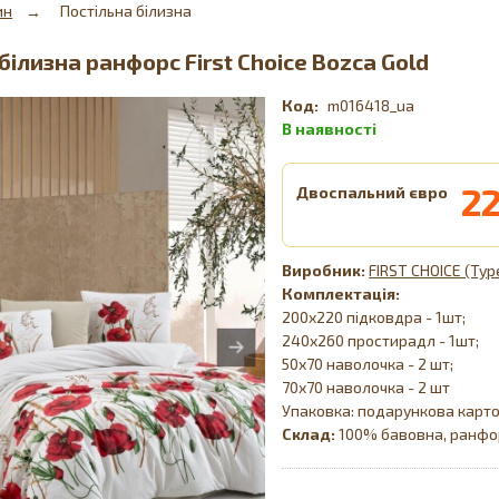
ин
Постільна білизна
білизна ранфорс First Choice Bozca Gold
m016418_ua
2
Двоспальний євро
FIRST CHOICE (Ту
Комплектація:
200х220 підковдра - 1шт;
240х260 простирадл - 1шт;
50х70 наволочка - 2 шт;
70х70 наволочка - 2 шт
Упаковка: подарункова карто
Склад:
100% бавовна, ранфо