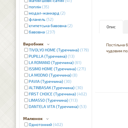
жатий шовк-сатин
41
поплін
35
модал-жаккард
2
фланель
52
єгипетська бавовна
2
Опис
бавовна
237
Виробник
Постільна 
TIVOLYO HOME (Туреччина)
179
чудовим по
PUPILLA (Туреччина)
13
LA ROMANO (Туреччина)
61
ISSIMO HOME (Туреччина)
271
LA MODNO (Туреччина)
8
PAVIA (Туреччина)
30
ALTINBASAK (Туреччина)
30
FIRST CHOICE (Туреччина)
402
LIMASSO (Туреччина)
113
DANTELA VITA (Туреччина)
53
Малюнок
Однотонний
402