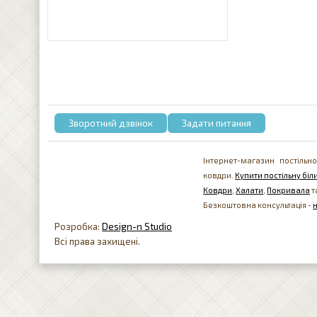
Зворотний дзвінок
Задати питання
Інтернет-магазин постільно
ковдри.
Купити постільну біли
Ковдри
,
Халати
,
Покривала
т
Безкоштовна консультація -
Розробка:
Design-n Studio
Всі права захищені.