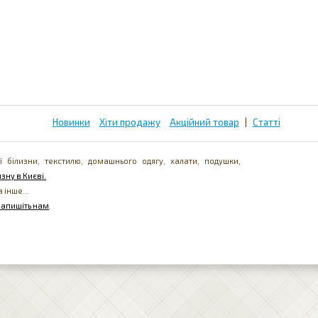
Новинки
Хіти продажу
Акційний товар
|
Статті
ї білизни, текстилю, домашнього одягу, халати, подушки,
зну в Києві.
а інше...
напишіть нам
.