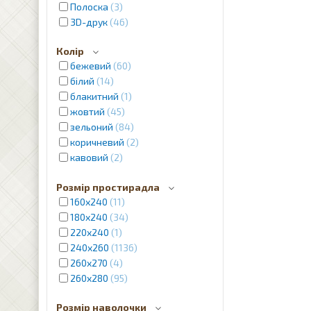
Полоска
3
3D-друк
46
Колір
бежевий
60
білий
14
блакитний
1
жовтий
45
зельоний
84
коричневий
2
кавовий
2
червоний
4
Розмір простирадла
кремовий
12
160х240
11
молочний
1
180х240
34
рожевий
2
220х240
1
фіолетовий
7
240x260
1136
пудра
2
260x270
4
сріблястий
2
260x280
95
сірий
12
синій
31
Розмір наволочки
фіолетовий
2