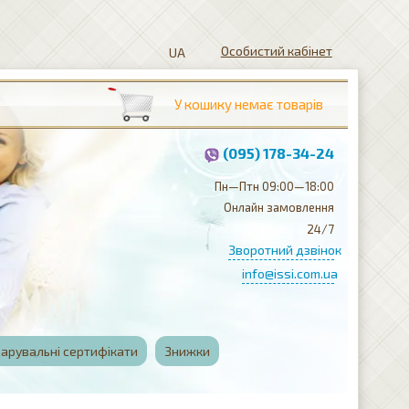
Особистий кабінет
(095) 178-34-24
Пн—Птн 09:00—18:00
Онлайн замовлення
24/7
Зворотний дзвінок
info@issi.com.ua
арувальні сертифікати
Знижки