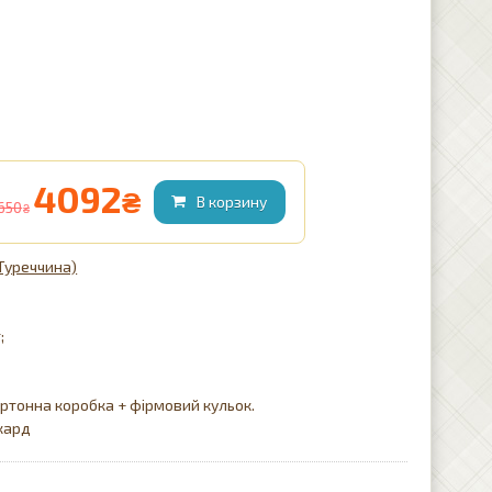
4092
₴
650
₴
(Туреччина)
;
ртонна коробка + фірмовий кульок.
кард