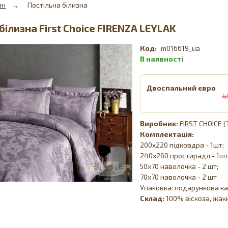
ин
Постільна білизна
білизна First Choice FIRENZA LEYLAK
m016619_ua
Двоспальний євро
4
FIRST CHOICE 
Комплектація:
200х220 підковдра - 1шт;
240х260 простирадл - 1шт
50х70 наволочка - 2 шт;
70х70 наволочка - 2 шт
Упаковка: подарункова ка
Склад:
100% віскоза, жак