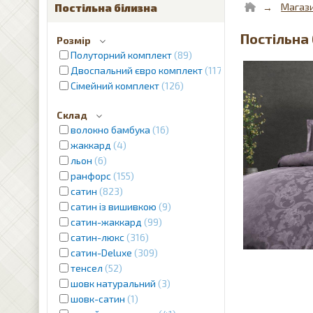
Магаз
Постільна білизна
Постільна 
Розмір
Полуторний комплект
89
Двоспальний євро комплект
1179
Сімейний комплект
126
Склад
волокно бамбука
16
жаккард
4
льон
6
ранфорс
155
сатин
823
сатин із вишивкою
9
сатин-жаккард
99
сатин-люкс
316
сатин-Deluxe
309
тенсел
52
шовк натуральний
3
шовк-сатин
1