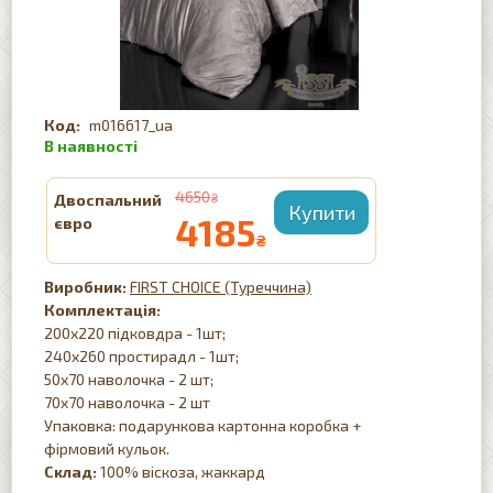
m016617_ua
4650
Двоспальний
₴
4185
євро
₴
FIRST CHOICE (Туреччина)
Комплектація:
200х220 підковдра - 1шт;
240х260 простирадл - 1шт;
50х70 наволочка - 2 шт;
70х70 наволочка - 2 шт
Упаковка: подарункова картонна коробка +
фірмовий кульок.
Склад:
100% віскоза, жаккард