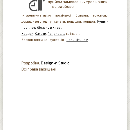
прийом замовлень через кошик
— цілодобово
Інтернет-магазин постільної білизни, текстилю,
домашнього одягу, халати, подушки, ковдри.
Купити
постільну білизну в Києві.
Ковдри
,
Халати
,
Покривала
та інше...
Безкоштовна консультація -
напишіть нам
.
Розробка:
Design-n Studio
Всі права захищені.