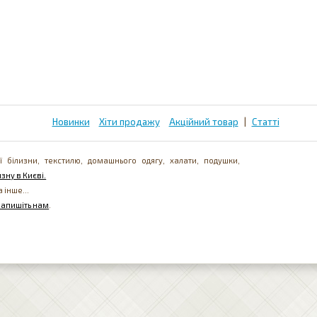
Новинки
Хіти продажу
Акційний товар
|
Статті
ї білизни, текстилю, домашнього одягу, халати, подушки,
зну в Києві.
а інше...
напишіть нам
.