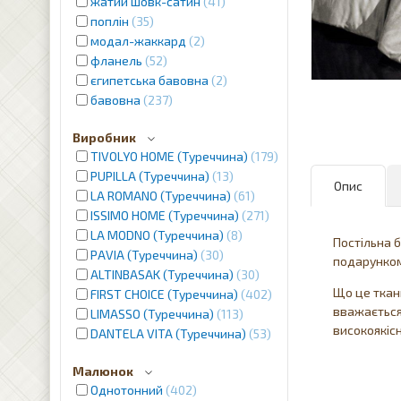
жатий шовк-сатин
41
поплін
35
модал-жаккард
2
фланель
52
єгипетська бавовна
2
бавовна
237
Виробник
TIVOLYO HOME (Туреччина)
179
PUPILLA (Туреччина)
13
Опис
LA ROMANO (Туреччина)
61
ISSIMO HOME (Туреччина)
271
LA MODNO (Туреччина)
8
Постільна 
PAVIA (Туреччина)
30
подарунком
ALTINBASAK (Туреччина)
30
Що це ткан
FIRST CHOICE (Туреччина)
402
вважається
LIMASSO (Туреччина)
113
високоякісн
DANTELA VITA (Туреччина)
53
Малюнок
Однотонний
402