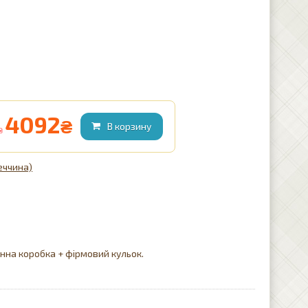
4092
₴
₴
еччина)
нна коробка + фірмовий кульок.
д