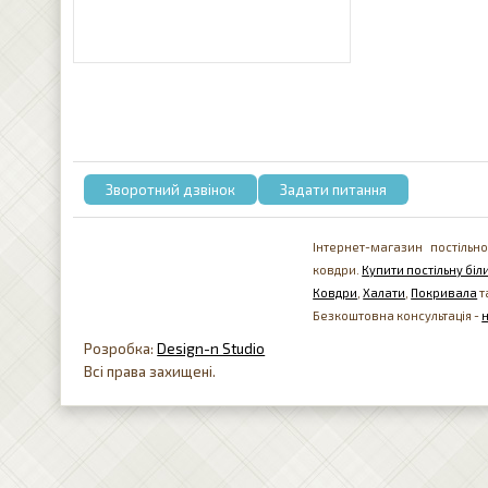
Зворотний дзвінок
Задати питання
Інтернет-магазин постільно
ковдри.
Купити постільну біли
Ковдри
,
Халати
,
Покривала
т
Безкоштовна консультація -
Розробка:
Design-n Studio
Всі права захищені.