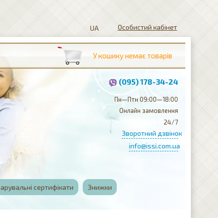
Особистий кабінет
(095) 178-34-24
Пн—Птн 09:00—18:00
Онлайн замовлення
24/7
Зворотний дзвінок
info@issi.com.ua
арувальні сертифікати
Знижки