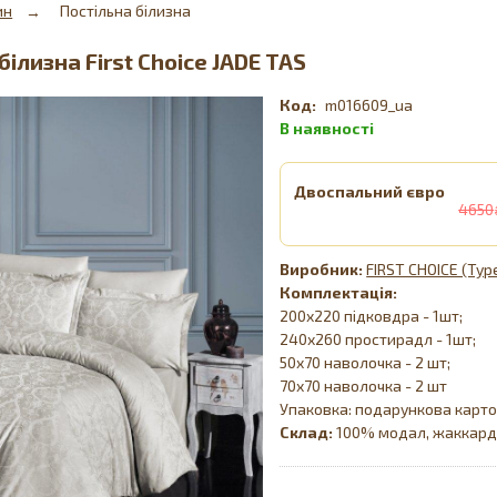
ин
Постільна білизна
білизна First Choice JADE TAS
m016609_ua
Двоспальний євро
4650
FIRST CHOICE (Тур
Комплектація:
200х220 підковдра - 1шт;
240х260 простирадл - 1шт;
50х70 наволочка - 2 шт;
70х70 наволочка - 2 шт
Упаковка: подарункова карто
Склад:
100% модал, жаккар