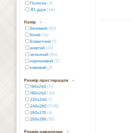
Полоска
3
3D-друк
46
Колір
бежевий
60
білий
14
блакитний
1
жовтий
45
зельоний
84
коричневий
2
кавовий
2
червоний
4
Розмір простирадла
кремовий
12
160х240
11
молочний
1
180х240
34
рожевий
2
220х240
1
фіолетовий
7
240x260
1136
пудра
2
260x270
4
сріблястий
2
260x280
95
сірий
12
синій
31
Розмір наволочки
фіолетовий
2