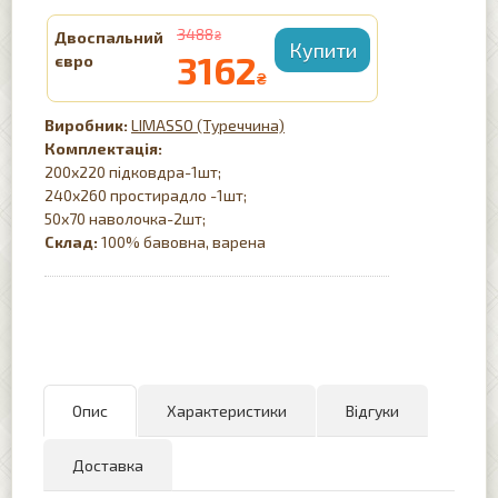
3488
Двоспальний
₴
3162
євро
₴
LIMASSO (Туреччина)
Комплектація:
200х220 підковдра-1шт;
240х260 простирадло -1шт;
50х70 наволочка-2шт;
Склад:
100% бавовна, варена
Опис
Характеристики
Відгуки
Доставка