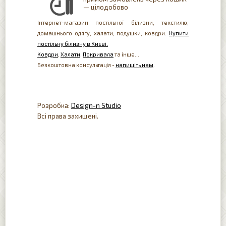
— цілодобово
Інтернет-магазин постільної білизни, текстилю,
домашнього одягу, халати, подушки, ковдри.
Купити
постільну білизну в Києві.
Ковдри
,
Халати
,
Покривала
та інше...
Безкоштовна консультація -
напишіть нам
.
Розробка:
Design-n Studio
Всі права захищені.