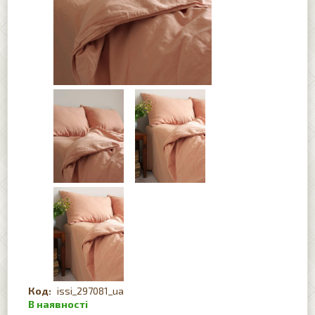
issi_297081_ua