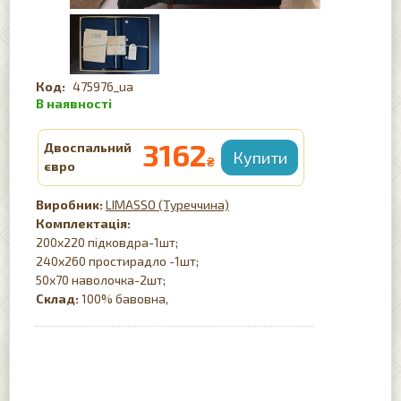
475976_ua
3162
Двоспальний
₴
євро
LIMASSO (Туреччина)
Комплектація:
200х220 підковдра-1шт;
240х260 простирадло -1шт;
50х70 наволочка-2шт;
Склад:
100% бавовна,