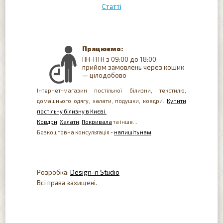
Статті
Працюємо:
ПН-ПТН з 09:00 до 18:00
прийом замовлень через кошик
— цілодобово
Інтернет-магазин постільної білизни, текстилю,
домашнього одягу, халати, подушки, ковдри.
Купити
постільну білизну в Києві.
Ковдри
,
Халати
,
Покривала
та інше...
Безкоштовна консультація -
напишіть нам
.
Розробка:
Design-n Studio
Всі права захищені.