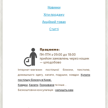
Новинки
Хіти продажу
Акційний товар
Статті
Працюємо:
ПН-ПТН з 09:00 до 18:00
прийом замовлень через кошик
— цілодобово
Інтернет-магазин постільної білизни, текстилю,
домашнього одягу, халати, подушки, ковдри.
Купити
постільну білизну в Києві.
Ковдри
,
Халати
,
Покривала
та інше...
Безкоштовна консультація -
напишіть нам
.