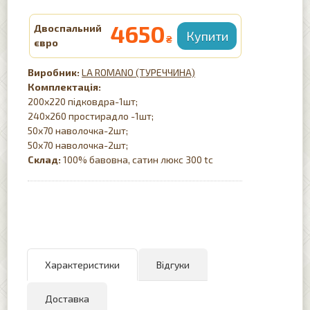
4650
Двоспальний
₴
євро
LA ROMANO (ТУРЕЧЧИНА)
Комплектація:
200х220 підковдра-1шт;
240х260 простирадло -1шт;
50х70 наволочка-2шт;
50х70 наволочка-2шт;
Склад:
100% бавовна, сатин люкс 300 tc
Характеристики
Відгуки
Доставка