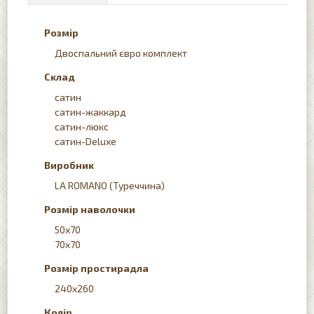
Розмір
Двоспальний євро комплект
Склад
сатин
сатин-жаккард
сатин-люкс
сатин-Deluxe
Виробник
LA ROMANO (Туреччина)
Розмір наволочки
50х70
70x70
Розмір простирадла
240x260
Колір