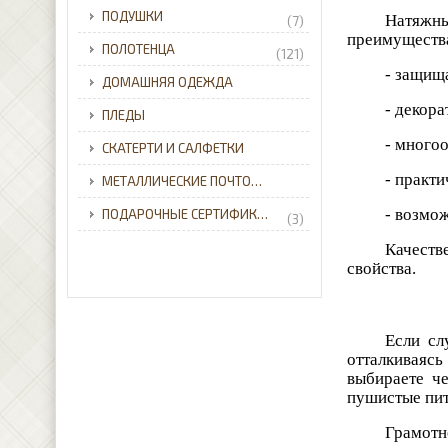
ПОДУШКИ
Натяжн
(7)
преимуществ
ПОЛОТЕНЦА
(121)
- защищ
ДОМАШНЯЯ ОДЕЖДА
- декор
ПЛЕДЫ
- много
СКАТЕРТИ И САЛФЕТКИ
- практи
МЕТАЛЛИЧЕСКИЕ ПОЧТОВЫЕ ЯЩИКИ ДЛЯ ЧАСТНОГО ДОМА С ДОСТАВКОЙ ПО УКРАИНЕ.
- возмо
ПОДАРОЧНЫЕ СЕРТИФИКАТЫ
(3)
Качеств
свойства.
Если сл
отталкиваясь
выбираете че
пушистые пит
Грамотн