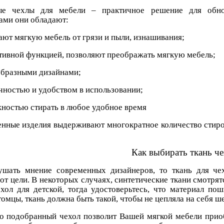
ые чехлы для мебели – практичное решение для обнов
ами они обладают:
ают мягкую мебель от грязи и пыли, изнашивания;
ативной функцией, позволяют преображать мягкую мебель;
образными дизайнами;
чностью и удобством в использовании;
жностью стирать в любое удобное время
енные изделия выдерживают многократное количество стирок
Как выбирать ткань ч
ушать мнение современных дизайнеров, то ткань для че
 от цели. В некоторых случаях, синтетические ткани смотря
хол для детской, тогда удостоверьтесь, что материал по
омцы, ткань должна быть такой, чтобы не цепляла на себя ш
о подобранный чехол позволит Вашей мягкой мебели прио