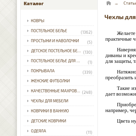
Стать
Каталог
Чехлы для
КОВРЫ
ПОСТЕЛЬНОЕ БЕЛЬЕ
(1362)
Желаете
практичные ч
ПРОСТЫНИ И НАВОЛОЧКИ
(5)
Наверняк
ДЕТСКОЕ ПОСТЕЛЬНОЕ БЕЛЬЕ
(130)
диваны и кре
ПОСТЕЛЬНОЕ БЕЛЬЕ ДЛЯ МЛАДЕНЦЕВ
для защиты, 
(1)
ПОКРЫВАЛА
Натяжно
(339)
преобразить 
ЖЕНСКИЕ ФУТБОЛКИ
Такие и
КАЧЕСТВЕННЫЕ МАХРОВЫЕ ХАЛАТЫ ДЛЯ ВСЕЙ СЕМЬИ С ДОСТАВКОЙ ПО УКРАИНЕ.
(248)
дает возможн
ЧЕХЛЫ ДЛЯ МЕБЕЛИ
Приобре
например, че
КОВРИКИ В ВАННУЮ
Цвета ну
ДЕТСКИЕ КОВРИКИ
ОДЕЯЛА
(11)