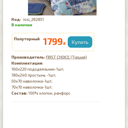
issi_282851
1799
Полуторный
₴
FIRST CHOICE (Турция)
Комплектация:
160х220 пододеяльник-1шт;
180х240 простынь -1шт;
50х70 наволочка-1шт;
70х70 наволочка-1шт;
Состав:
100% хлопок, ранфорс