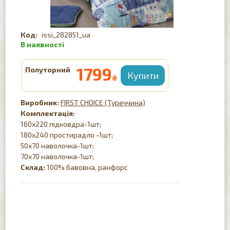
issi_282851_ua
1799
Полуторний
₴
FIRST CHOICE (Туреччина)
Комплектація:
160х220 підковдра-1шт;
180х240 простирадло -1шт;
50х70 наволочка-1шт;
70х70 наволочка-1шт;
Склад:
100% бавовна, ранфорс