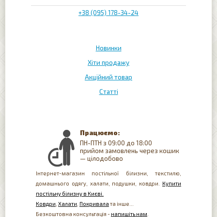
+38 (095) 178-34-24
Новинки
Хіти продажу
Акційний товар
Статті
Працюємо:
ПН-ПТН з 09:00 до 18:00
прийом замовлень через кошик
— цілодобово
Інтернет-магазин постільної білизни, текстилю,
домашнього одягу, халати, подушки, ковдри.
Купити
постільну білизну в Києві.
Ковдри
,
Халати
,
Покривала
та інше...
Безкоштовна консультація -
напишіть нам
.