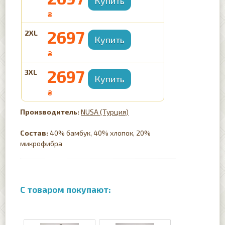
₴
2697
2XL
₴
2697
3XL
₴
NUSA (Турция)
Состав:
40% бамбук, 40% хлопок, 20%
микрофибра