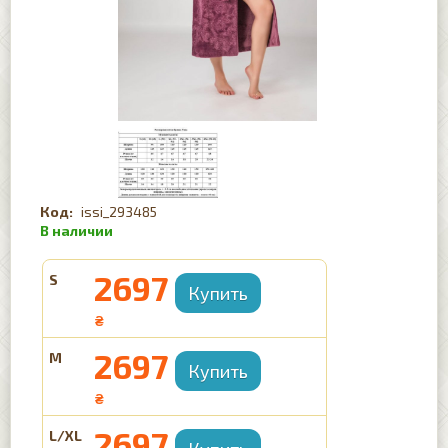
issi_293485
2697
S
₴
2697
M
₴
2697
L/XL