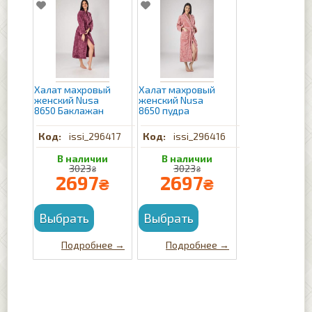
Халат махровый
Халат махровый
женский Nusa
женский Nusa
8650 Баклажан
8650 пудра
issi_296417
issi_296416
3023
3023
₴
₴
2697
2697
₴
₴