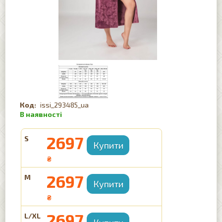
issi_293485_ua
2697
S
₴
2697
M
₴
2697
L/XL