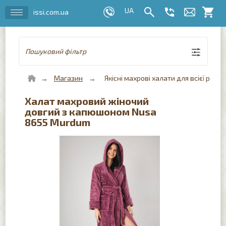
issi.com.ua
Пошуковий фільтр
Магазин
Якісні махрові халати для всієї роди
Халат махровий жіночий
довгий з капюшоном Nusa
8655 Murdum