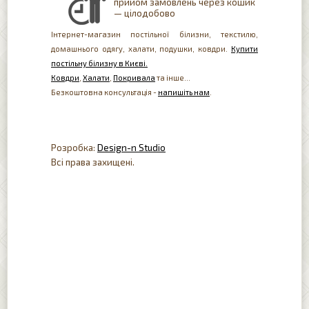
прийом замовлень через кошик
— цілодобово
Інтернет-магазин постільної білизни, текстилю,
домашнього одягу, халати, подушки, ковдри.
Купити
постільну білизну в Києві.
Ковдри
,
Халати
,
Покривала
та інше...
Безкоштовна консультація -
напишіть нам
.
Розробка:
Design-n Studio
Всі права захищені.