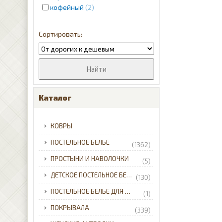
кофейный
2
красный
4
кремовый
12
молочный
1
розовый
2
лиловый
8
пудра
2
серебристый
2
серый
12
Каталог
синий
31
фиолетовый
2
КОВРЫ
черный
5
ПОСТЕЛЬНОЕ БЕЛЬЕ
(1362)
ПРОСТЫНИ И НАВОЛОЧКИ
(5)
ДЕТСКОЕ ПОСТЕЛЬНОЕ БЕЛЬЕ
(130)
ПОСТЕЛЬНОЕ БЕЛЬЕ ДЛЯ МЛАДЕНЦЕВ
(1)
ПОКРЫВАЛА
(339)