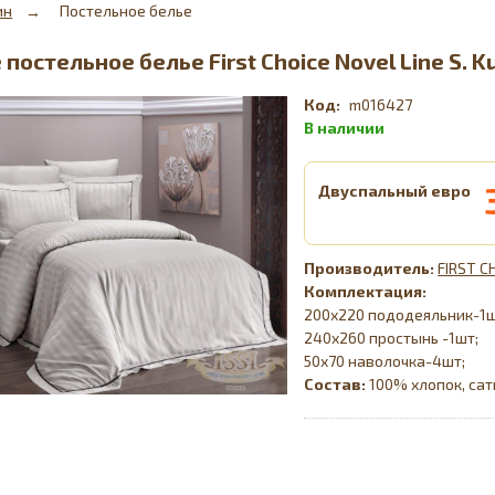
ин
Постельное белье
постельное белье First Choice Novel Line S. 
m016427
Двуспальный евро
FIRST C
Комплектация:
200х220 пододеяльник-1
240х260 простынь -1шт;
50х70 наволочка-4шт;
Состав:
100% хлопок, са