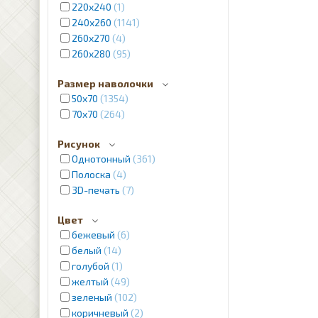
220х240
1
240x260
1141
260x270
4
260x280
95
Размер наволочки
50х70
1354
70x70
264
Рисунок
Однотонный
361
Полоска
4
3D-печать
7
Цвет
бежевый
6
белый
14
голубой
1
желтый
49
зеленый
102
коричневый
2