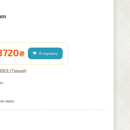
Kum
3720
₴
HOICE (Турция)
шт;
тин люкс