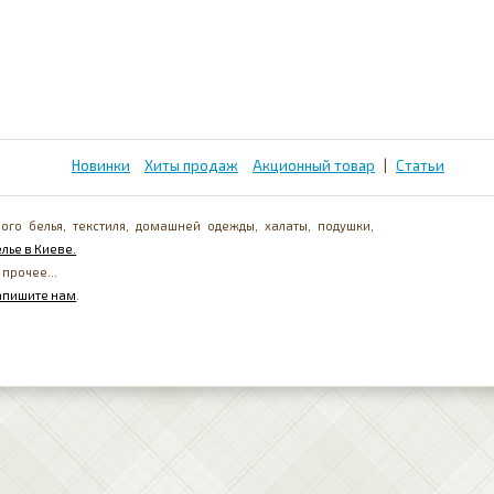
Новинки
Хиты продаж
Акционный товар
|
Статьи
ого белья, текстиля, домашней одежды, халаты, подушки,
лье в Киеве.
 прочее...
апишите нам
.