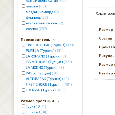
жатый шелк-сатин
40
поплин
46
модал-жаккард
2
Характери
фланель
52
египетский хлопок
2
хлопок
237
Размер
Состав
Производитель
TIVOLYO HOME (Турция)
178
Произво
PUPILLA (Турция)
13
Рисунок
LA ROMANO (Турция)
61
ISSIMO HOME (Турция)
277
Размер 
LA MODNO (Турция)
8
PAVIA (Турция)
30
Размер 
ALTINBASAK (Турция)
29
FIRST CHOICE (Турция)
401
LIMASSO (Турция)
160
Размер простыни
160х240
11
180х240
34