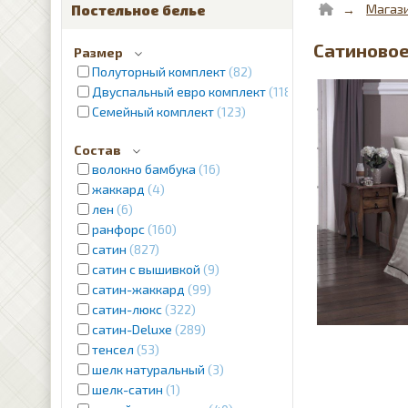
Магаз
Постельное белье
Сатиновое 
Размер
Полуторный комплект
82
Двуспальный евро комплект
1187
Семейный комплект
123
Состав
волокно бамбука
16
жаккард
4
лен
6
ранфорс
160
сатин
827
сатин с вышивкой
9
сатин-жаккард
99
сатин-люкс
322
сатин-Deluxe
289
тенсел
53
шелк натуральный
3
шелк-сатин
1