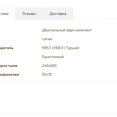
стики
Отзывы
Доставка
Двуспальный евро комплект
сатин
дитель
FIRST CHOICE (Турция)
Однотонный
простыни
240x260
наволочки
50х70