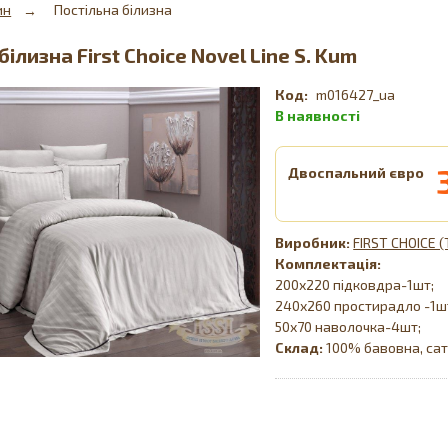
ин
Постільна білизна
білизна First Choice Novel Line S. Kum
m016427_ua
Двоспальний євро
FIRST CHOICE 
Комплектація:
200х220 підковдра-1шт;
240х260 простирадло -1ш
50х70 наволочка-4шт;
Склад:
100% бавовна, са