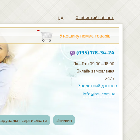
Особистий кабінет
(095) 178-34-24
Пн—Птн 09:00—18:00
Онлайн замовлення
24/7
Зворотний дзвінок
info@issi.com.ua
арувальні сертифікати
Знижки