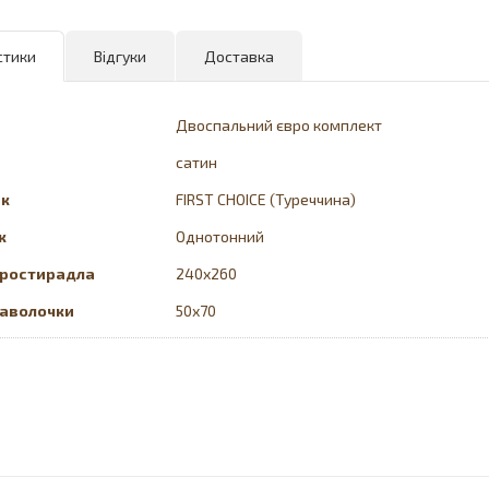
стики
Відгуки
Доставка
Двоспальний євро комплект
сатин
ик
FIRST CHOICE (Туреччина)
к
Однотонний
простирадла
240x260
наволочки
50х70