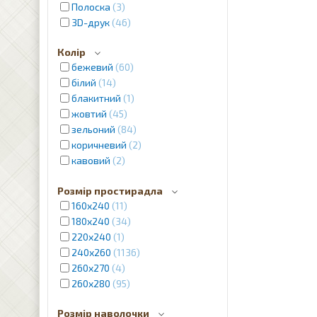
Полоска
3
3D-друк
46
Колір
бежевий
60
білий
14
блакитний
1
жовтий
45
зельоний
84
коричневий
2
кавовий
2
червоний
4
Розмір простирадла
кремовий
12
160х240
11
молочний
1
180х240
34
рожевий
2
220х240
1
фіолетовий
7
240x260
1136
пудра
2
260x270
4
сріблястий
2
260x280
95
сірий
12
синій
31
Розмір наволочки
фіолетовий
2