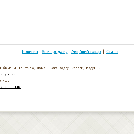
Новинки
Хіти продажу
Акційний товар
|
Статті
ї білизни, текстилю, домашнього одягу, халати, подушки,
зну в Києві.
а інше...
напишіть нам
.