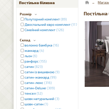
Магаз
Постільна білизна
Постільна 
Розмір
Полуторний комплект
89
Двоспальний євро комплект
1179
Сімейний комплект
126
Склад
волокно бамбука
16
жаккард
4
льон
6
ранфорс
155
сатин
823
сатин із вишивкою
9
сатин-жаккард
99
сатин-люкс
316
сатин-Deluxe
309
тенсел
52
шовк натуральний
3
шовк-сатин
1