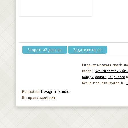
Зворотний дзвінок
Задати питання
Інтернет-магазин постільно
ковдри.
Купити постільну біли
Ковдри
,
Халати
,
Покривала
т
Безкоштовна консультація -
Розробка:
Design-n Studio
Всі права захищені.