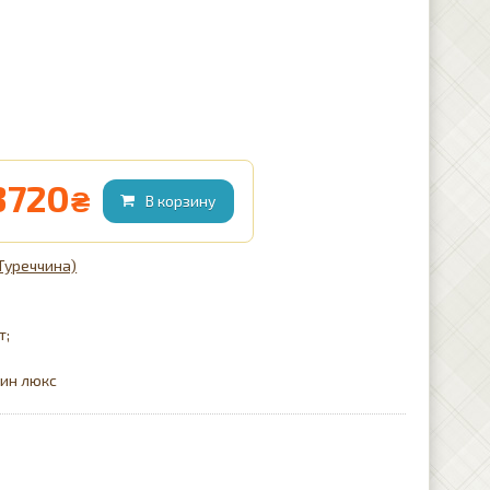
3720
₴
(Туреччина)
т;
тин люкс