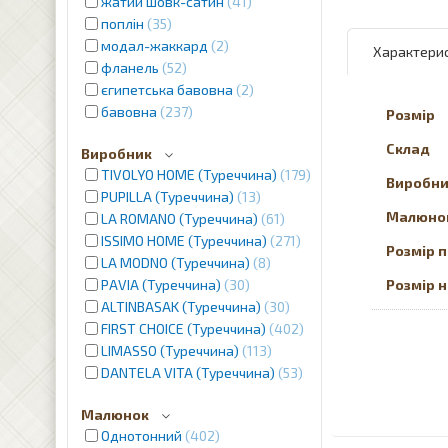
жатий шовк-сатин
41
поплін
35
модал-жаккард
2
Характери
фланель
52
єгипетська бавовна
2
бавовна
237
Розмір
Склад
Виробник
TIVOLYO HOME (Туреччина)
179
Виробн
PUPILLA (Туреччина)
13
Малюно
LA ROMANO (Туреччина)
61
ISSIMO HOME (Туреччина)
271
Розмір 
LA MODNO (Туреччина)
8
PAVIA (Туреччина)
30
Розмір 
ALTINBASAK (Туреччина)
30
FIRST CHOICE (Туреччина)
402
LIMASSO (Туреччина)
113
DANTELA VITA (Туреччина)
53
Малюнок
Однотонний
402