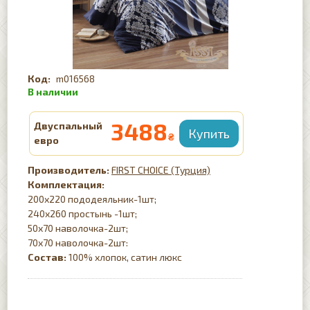
m016568
3488
Двуспальный
₴
евро
FIRST CHOICE (Турция)
Комплектация:
200х220 пододеяльник-1шт;
240х260 простынь -1шт;
50х70 наволочка-2шт;
70х70 наволочка-2шт:
Состав:
100% хлопок, сатин люкс